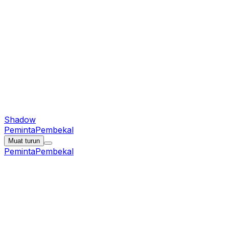
Shadow
Peminta
Pembekal
Muat turun
Peminta
Pembekal