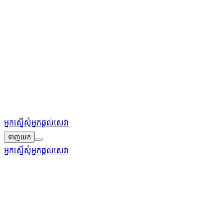
អ្នកស្នើសុំ
អ្នកផ្តល់សេវា
ទាញយក
អ្នកស្នើសុំ
អ្នកផ្តល់សេវា