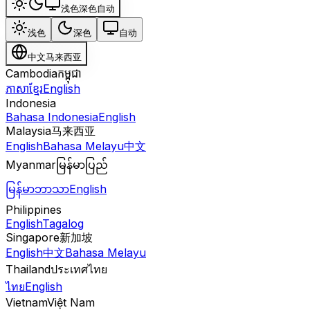
浅色
深色
自动
浅色
深色
自动
中文
马来西亚
Cambodia
កម្ពុជា
ភាសាខ្មែរ
English
Indonesia
Bahasa Indonesia
English
Malaysia
马来西亚
English
Bahasa Melayu
中文
Myanmar
မြန်မာပြည်
မြန်မာဘာသာ
English
Philippines
English
Tagalog
Singapore
新加坡
English
中文
Bahasa Melayu
Thailand
ประเทศไทย
ไทย
English
Vietnam
Việt Nam