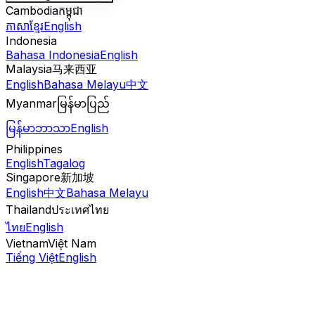
Cambodia
កម្ពុជា
ភាសាខ្មែរ
English
Indonesia
Bahasa Indonesia
English
Malaysia
马来西亚
English
Bahasa Melayu
中文
Myanmar
မြန်မာပြည်
မြန်မာဘာသာ
English
Philippines
English
Tagalog
Singapore
新加坡
English
中文
Bahasa Melayu
Thailand
ประเทศไทย
ไทย
English
Vietnam
Việt Nam
Tiếng Việt
English