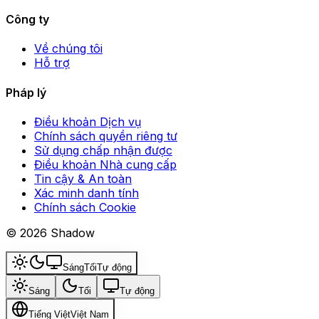
Công ty
Về chúng tôi
Hỗ trợ
Pháp lý
Điều khoản Dịch vụ
Chính sách quyền riêng tư
Sử dụng chấp nhận được
Điều khoản Nhà cung cấp
Tin cậy & An toàn
Xác minh danh tính
Chính sách Cookie
© 2026 Shadow
Sáng
Tối
Tự động
Sáng
Tối
Tự động
Tiếng Việt
Việt Nam