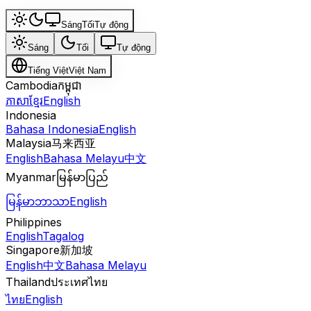
Sáng
Tối
Tự động
Sáng
Tối
Tự động
Tiếng Việt
Việt Nam
Cambodia
កម្ពុជា
ភាសាខ្មែរ
English
Indonesia
Bahasa Indonesia
English
Malaysia
马来西亚
English
Bahasa Melayu
中文
Myanmar
မြန်မာပြည်
မြန်မာဘာသာ
English
Philippines
English
Tagalog
Singapore
新加坡
English
中文
Bahasa Melayu
Thailand
ประเทศไทย
ไทย
English