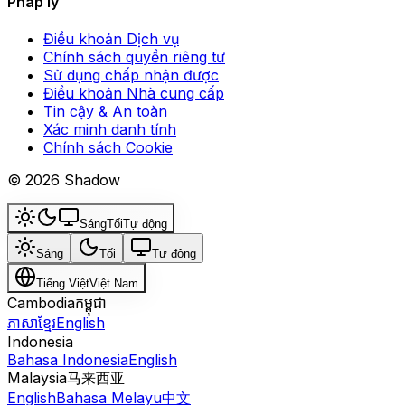
Pháp lý
Điều khoản Dịch vụ
Chính sách quyền riêng tư
Sử dụng chấp nhận được
Điều khoản Nhà cung cấp
Tin cậy & An toàn
Xác minh danh tính
Chính sách Cookie
© 2026 Shadow
Sáng
Tối
Tự động
Sáng
Tối
Tự động
Tiếng Việt
Việt Nam
Cambodia
កម្ពុជា
ភាសាខ្មែរ
English
Indonesia
Bahasa Indonesia
English
Malaysia
马来西亚
English
Bahasa Melayu
中文