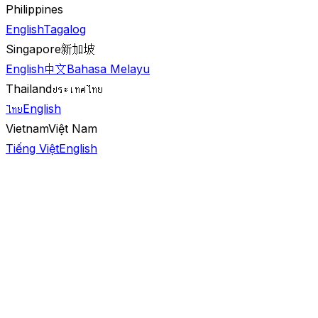
Philippines
English
Tagalog
Singapore
新加坡
English
中文
Bahasa Melayu
Thailand
ประเทศไทย
ไทย
English
Vietnam
Việt Nam
Tiếng Việt
English