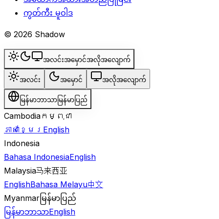
ကွတ်ကီး မူဝါဒ
© 2026 Shadow
အလင်း
အမှောင်
အလိုအလျောက်
အလင်း
အမှောင်
အလိုအလျောက်
မြန်မာဘာသာ
မြန်မာပြည်
Cambodia
កម្ពុជា
ភាសាខ្មែរ
English
Indonesia
Bahasa Indonesia
English
Malaysia
马来西亚
English
Bahasa Melayu
中文
Myanmar
မြန်မာပြည်
မြန်မာဘာသာ
English