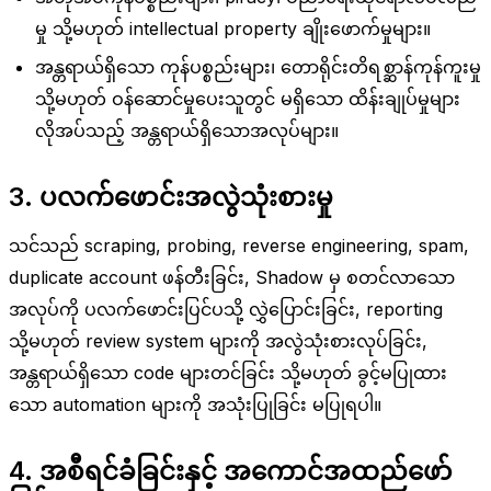
မှု သို့မဟုတ် intellectual property ချိုးဖောက်မှုများ။
အန္တရာယ်ရှိသော ကုန်ပစ္စည်းများ၊ တောရိုင်းတိရစ္ဆာန်ကုန်ကူးမှု
သို့မဟုတ် ဝန်ဆောင်မှုပေးသူတွင် မရှိသော ထိန်းချုပ်မှုများ
လိုအပ်သည့် အန္တရာယ်ရှိသောအလုပ်များ။
3. ပလက်ဖောင်းအလွဲသုံးစားမှု
သင်သည် scraping, probing, reverse engineering, spam,
duplicate account ဖန်တီးခြင်း, Shadow မှ စတင်လာသော
အလုပ်ကို ပလက်ဖောင်းပြင်ပသို့ လွှဲပြောင်းခြင်း, reporting
သို့မဟုတ် review system များကို အလွဲသုံးစားလုပ်ခြင်း,
အန္တရာယ်ရှိသော code များတင်ခြင်း သို့မဟုတ် ခွင့်မပြုထား
သော automation များကို အသုံးပြုခြင်း မပြုရပါ။
4. အစီရင်ခံခြင်းနှင့် အကောင်အထည်ဖော်