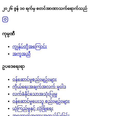
၂၀၂၆ ဇွန် ၁၀ ရက်မှ စတင်အာဏာသက်ရောက်သည်
ကုမ္ပဏီ
ကျွန်ုပ်တို့အကြောင်း
အကူအညီ
ဥပဒေရေးရာ
ဝန်ဆောင်မှုစည်းမျဉ်းများ
ကိုယ်ရေးအချက်အလက် မူဝါဒ
လက်ခံနိုင်သောအသုံးပြုမှု
ဝန်ဆောင်မှုပေးသူ စည်းမျဉ်းများ
ယုံကြည်မှုနှင့် လုံခြုံရေး
အထောက်အထားအတည်ပြုခြင်း