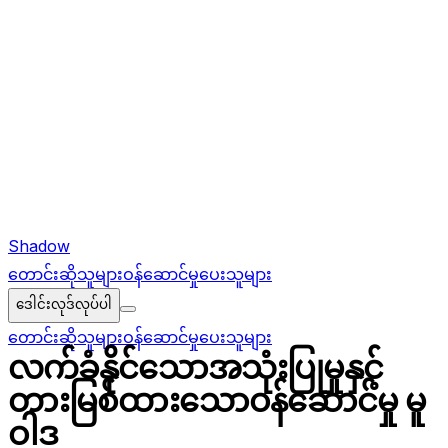
Shadow
တောင်းဆိုသူများ
ဝန်ဆောင်မှုပေးသူများ
ဒေါင်းလုဒ်လုပ်ပါ
တောင်းဆိုသူများ
ဝန်ဆောင်မှုပေးသူများ
လက်ခံနိုင်သောအသုံးပြုမှုနှင့်
တားမြစ်ထားသောဝန်ဆောင်မှု မူ
ဝါဒ