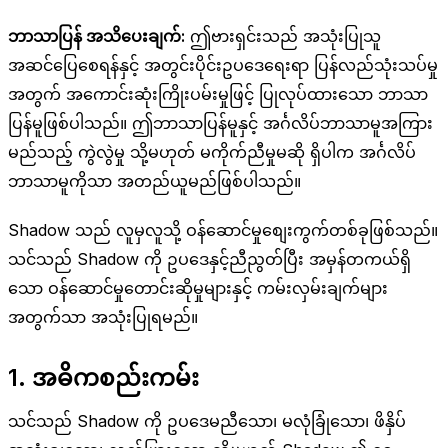
ဘာသာပြန် အသိပေးချက်:
ဤဗားရှင်းသည် အသုံးပြုသူ
အဆင်ပြေစေရန်နှင့် အတွင်းပိုင်းဥပဒေရေးရာ ပြန်လည်သုံးသပ်မှု
အတွက် အကောင်းဆုံးကြိုးပမ်းမှုဖြင့် ပြုလုပ်ထားသော ဘာသာ
ပြန်မူဖြစ်ပါသည်။ ဤဘာသာပြန်မူနှင့် အင်္ဂလိပ်ဘာသာမူအကြား
မည်သည့် ကွဲလွဲမှု သို့မဟုတ် မကိုက်ညီမှုမဆို ရှိပါက အင်္ဂလိပ်
ဘာသာမူကိုသာ အတည်ယူမည်ဖြစ်ပါသည်။
Shadow သည် လူမှလူသို့ ဝန်ဆောင်မှုစျေးကွက်တစ်ခုဖြစ်သည်။
သင်သည် Shadow ကို ဥပဒေနှင့်ညီညွတ်ပြီး အမှန်တကယ်ရှိ
သော ဝန်ဆောင်မှုတောင်းဆိုမှုများနှင့် ကမ်းလှမ်းချက်များ
အတွက်သာ အသုံးပြုရမည်။
1. အဓိကစည်းကမ်း
သင်သည် Shadow ကို ဥပဒေမညီသော၊ မလုံခြုံသော၊ ဖိနှိပ်