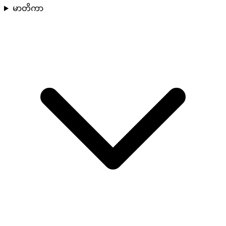
မာတိကာ