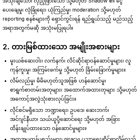
အသုံးချသော၊ လှည့်ဖြားသော သို့မဟုတ် Shadow ၏ ငွေ
ပေးချေမှု၊ လုံခြုံရေး၊ ယုံကြည်မှု၊ moderation သို့မဟုတ်
reporting စနစ်များကို ရှောင်ကွင်းရန် ရည်ရွယ်သည့် မည်သည့်
အရာအတွက်မဆို အသုံးမပြုရပါ။
2. တားမြစ်ထားသော အမျိုးအစားများ
မူးယစ်ဆေးဝါး၊ လက်နက်၊ လိင်ဆိုင်ရာဝန်ဆောင်မှုများ၊ လူ
ကုန်ကူးမှု၊ အကြမ်းဖက်မှု သို့မဟုတ် ခြိမ်းခြောက်မှုများ။
လိမ်လည်မှု၊ မိမိမဟုတ်သူအဖြစ် ဟန်ဆောင်မှု၊
စာရွက်စာတမ်းအတုများ၊ အထောက်အထားတုများ သို့မဟုတ်
အကောင့်အလွဲသုံးစားလုပ်ခြင်း။
လိုင်စင်မရှိသော ဘဏ္ဍာရေး၊ ဥပဒေ၊ ဆေးဘက်၊
အင်ဂျင်နီယာ၊ သယ်ယူပို့ဆောင်ရေး သို့မဟုတ် အခြား
ထိန်းချုပ်ထားသော ဝန်ဆောင်မှုများ။
အတုအပကုန်ပစ္စည်းများ၊ piracy၊ ပညာရေးဆိုင်ရာလိမ်လည်