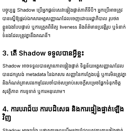
បច្ចុប្បន្ន Shadow ប្រើអ្នកផ្តល់សេវាផ្ទៀងផ្ទាត់ភាគីទីបី។ អ្នកប្រើអាចត្រូវ
បានស្នើឱ្យផ្តល់ឯកសារអត្តសញ្ញាណដែលចេញដោយរដ្ឋាភិបាល រូបថត
ខ្លួនឯងបែបផ្ទាល់ ឬការត្រួតពិនិត្យ liveness និងព័ត៌មានប្រវត្តិរូប ឬទំនាក់
ទំនងដែលត្រូវគ្នានឹងគណនី។
3. តើ Shadow ទទួលបានអ្វីខ្លះ
Shadow អាចទទួលបានស្ថានភាពផ្ទៀងផ្ទាត់ ទិន្នន័យអត្តសញ្ញាណដែល
បានដកស្រង់ metadata នៃឯកសារ សញ្ញានៃការក្លែងបន្លំ ឬការមិនត្រូវគ្នា
និងកំណត់ត្រាសវនកម្មដែលចាំបាច់សម្រាប់សេចក្តីសម្រេចផ្នែកទំនុកចិត្ត
សុវត្ថិភាព ការទូទាត់ ឬការអនុលោម។
4. ការបរាជ័យ ការបដិសេធ និងការផ្ទៀងផ្ទាត់ឡើង
វិញ
Shadow អាចរារាំង ឬផ្អាកការចូលប្រើមុខងារដែលត្រូវការការផ្ទៀងផ្ទាត់