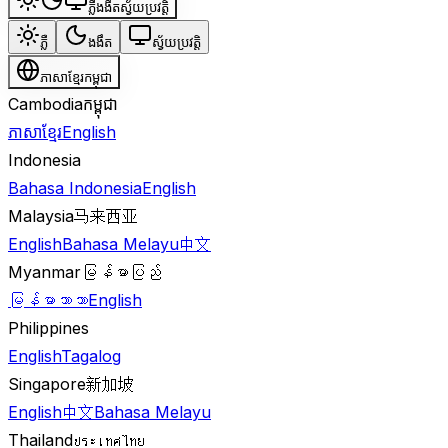
ភ្លឺ
ងងឹត
ស្វ័យប្រវត្តិ
ភ្លឺ
ងងឹត
ស្វ័យប្រវត្តិ
ភាសាខ្មែរ
កម្ពុជា
Cambodia
កម្ពុជា
ភាសាខ្មែរ
English
Indonesia
Bahasa Indonesia
English
Malaysia
马来西亚
English
Bahasa Melayu
中文
Myanmar
မြန်မာပြည်
မြန်မာဘာသာ
English
Philippines
English
Tagalog
Singapore
新加坡
English
中文
Bahasa Melayu
Thailand
ประเทศไทย