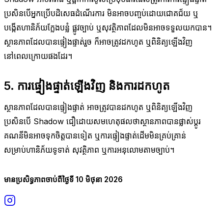
ប្រសិនបើអ្នកប្រើបដិសេធដំណើរការ មិនអាចបញ្ចប់ដោយជោគជ័យ ឬ
បង្កើតហានិភ័យក្លែងបន្លំ ផ្លូវច្បាប់ ឬសុវត្ថិភាពដែលមិនអាចទទួលយកបាន។
ស្ថានភាពដែលបានផ្ទៀងផ្ទាត់រួច ក៏អាចត្រូវដកហូត ឬពិនិត្យឡើងវិញ
នៅពេលក្រោយផងដែរ។
5. ការផ្ទៀងផ្ទាត់ឡើងវិញ និងការដកហូត
ស្ថានភាពដែលបានផ្ទៀងផ្ទាត់ អាចត្រូវបានដកហូត ឬពិនិត្យឡើងវិញ
ប្រសិនបើ Shadow ជឿដោយសមហេតុផលថាស្ថានភាពបានផ្លាស់ប្តូរ
គណនីមិនអាចទុកចិត្តបានទៀត ឬការផ្ទៀងផ្ទាត់ដើមមិនគ្រប់គ្រាន់
សម្រាប់ហានិភ័យទូទាត់ សុវត្ថិភាព ឬការអនុលោមតាមច្បាប់។
មានប្រសិទ្ធភាពចាប់ពីថ្ងៃទី 10 មិថុនា 2026