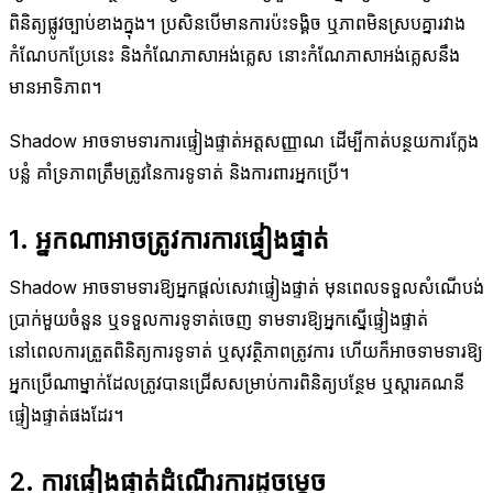
ពិនិត្យផ្លូវច្បាប់ខាងក្នុង។ ប្រសិនបើមានការប៉ះទង្គិច ឬភាពមិនស្របគ្នារវាង
កំណែបកប្រែនេះ និងកំណែភាសាអង់គ្លេស នោះកំណែភាសាអង់គ្លេសនឹង
មានអាទិភាព។
Shadow អាចទាមទារការផ្ទៀងផ្ទាត់អត្តសញ្ញាណ ដើម្បីកាត់បន្ថយការក្លែង
បន្លំ គាំទ្រភាពត្រឹមត្រូវនៃការទូទាត់ និងការពារអ្នកប្រើ។
1. អ្នកណាអាចត្រូវការការផ្ទៀងផ្ទាត់
Shadow អាចទាមទារឱ្យអ្នកផ្តល់សេវាផ្ទៀងផ្ទាត់ មុនពេលទទួលសំណើបង់
ប្រាក់មួយចំនួន ឬទទួលការទូទាត់ចេញ ទាមទារឱ្យអ្នកស្នើផ្ទៀងផ្ទាត់
នៅពេលការត្រួតពិនិត្យការទូទាត់ ឬសុវត្ថិភាពត្រូវការ ហើយក៏អាចទាមទារឱ្យ
អ្នកប្រើណាម្នាក់ដែលត្រូវបានជ្រើសសម្រាប់ការពិនិត្យបន្ថែម ឬស្តារគណនី
ផ្ទៀងផ្ទាត់ផងដែរ។
2. ការផ្ទៀងផ្ទាត់ដំណើរការដូចម្តេច