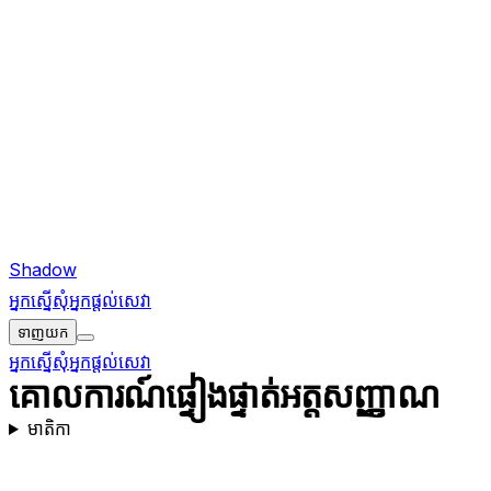
Shadow
អ្នកស្នើសុំ
អ្នកផ្តល់សេវា
ទាញយក
អ្នកស្នើសុំ
អ្នកផ្តល់សេវា
គោលការណ៍ផ្ទៀងផ្ទាត់អត្តសញ្ញាណ
មាតិកា