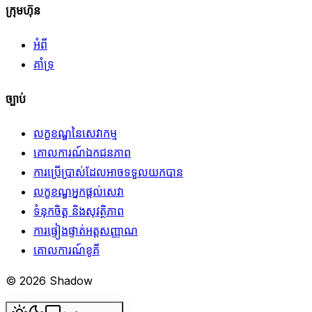
ក្រុមហ៊ុន
អំពី
គាំទ្រ
ច្បាប់
លក្ខខណ្ឌនៃសេវាកម្ម
គោលការណ៍ឯកជនភាព
ការប្រើប្រាស់ដែលអាចទទួលយកបាន
លក្ខខណ្ឌអ្នកផ្តល់សេវា
ទំនុកចិត្ត និងសុវត្ថិភាព
ការផ្ទៀងផ្ទាត់អត្តសញ្ញាណ
គោលការណ៍ខូគី
© 2026 Shadow