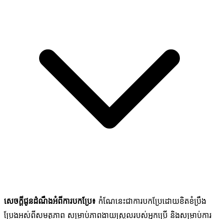
សេចក្តីជូនដំណឹងអំពីការបកប្រែ៖
កំណែនេះជាការបកប្រែដោយខិតខំប្រឹង
ប្រែងអស់ពីសមត្ថភាព សម្រាប់ភាពងាយស្រួលរបស់អ្នកប្រើ និងសម្រាប់ការ